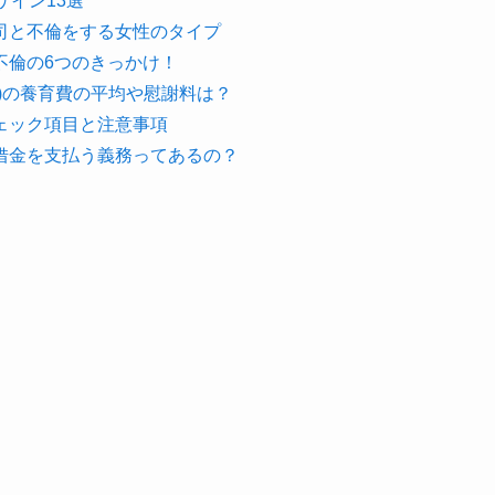
サイン13選
司と不倫をする女性のタイプ
不倫の6つのきっかけ！
)の養育費の平均や慰謝料は？
ェック項目と注意事項
借金を支払う義務ってあるの？