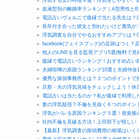
浮気する女の特徴９選！浮気をしやすい、
血液型別の離婚率ランキング｜A型男性と
電話占いヴェルニで復縁で当たる先生は？
長年付き合った彼女と別れたいけど勇気が
浮気調査を自分でやるおすすめアプリは？G
facebook(フェイスブック)の足跡はつ
他人のLINEを見る監視アプリ5選|無料で
復縁で電話占いランキング！おすすめ占い
夫婦喧嘩の原因ランキング10選と夫婦仲改
優秀な探偵事務所とは？２つのポイントで
旦那・夫の浮気兆候をチェックしよう！休
電話占いは当たるのか？私が復縁で利用し
妻の浮気疑惑？不倫を見抜く６つのポイン
浮気がバレる原因ランキング５選！発覚後
社内不倫を見破る方法！上司部下が怪しい
【最新】浮気調査の探偵費用の相場はいく