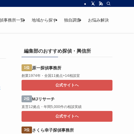
偵事務所一覧
地域から探す
独自調査
お悩み解決
編集部のおすすめ探偵・興信所
原一探偵事務所
1位
創業1974年・全国11拠点+14相談室
公式サイトへ
た
MJリサーチ
2位
直営12拠点・年間5,000件の相談実績
公式サイトへ
さくら幸子探偵事務所
3位