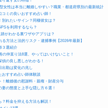
繰り返す女の特徴！
B型女性は本当に離婚しやすい？職業・都道府県別の最新統計
口コミの良いおすすめ占い師！
！別れたいサイン？同棲彼女は？
PSを利用するなら？
く？足跡がわかる裏ワザやアプリは？
見れる方法と法的リスク・逮捕事例【2026年最新】
師３選紹介
善の仲直り法8選、やってはいけないこと！
探偵の良し悪しがわかる！
日出勤は変化の兆し
たおすすめ占い師体験談
ト！離婚後の慰謝料・親権・財産分与
の妻の態度と上手な隠し方６選！
ら？料金を抑える方法も解説！