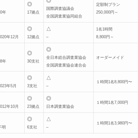
◎
◎
定額制プラン
国際調査協議会
0年
17拠点
250,000円～
全国調査業協同組合
◎
△
1名1時間
020年12月
12拠点
–
8,800円～
◎
◎
全日本総合調査業協会
オーダーメイド
8年
30支社
全国調査業協会連合会
◎
△
１時間1名8,800円〜
023年5月
3支社
–
◎
◎
１時間1名7,000円
012年10月
23拠点
日本調査業協会
◎
△
１時間1名3,980円〜
不明
6支社
–