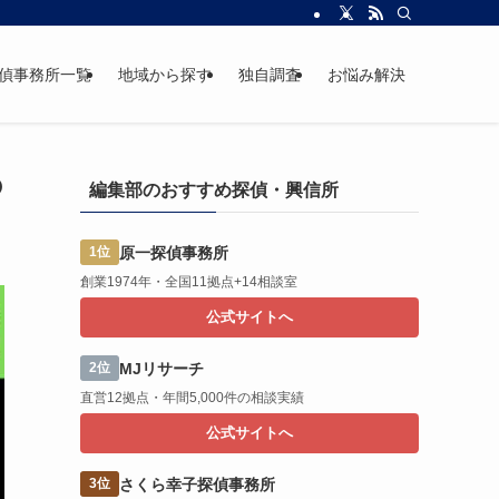
偵事務所一覧
地域から探す
独自調査
お悩み解決
の
編集部のおすすめ探偵・興信所
原一探偵事務所
1位
創業1974年・全国11拠点+14相談室
公式サイトへ
MJリサーチ
2位
直営12拠点・年間5,000件の相談実績
公式サイトへ
さくら幸子探偵事務所
3位