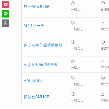
◎
◎
原一探偵事務所
一切なし
創業5
◎
△
MJリサーチ
一切なし
設立2
◎
◎
さくら幸子探偵事務所
一切なし
創業3
◎
△
そよかぜ探偵事務所
一切なし
設立2
◎
◎
HAL探偵社
一切なし
設立2
◎
△
探偵社AMUSE
一切なし
詳細