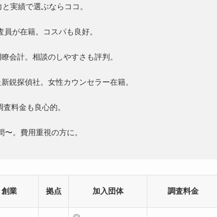
力と実績で選ぶならココ。
査員が在籍。コスパも良好。
明瞭会計。相談のしやすさも評判。
た新鋭探偵社。女性カウンセラー在籍。
調査料金も良心的。
/時間〜。費用重視の方に。
創業
拠点
加入団体
調査料金