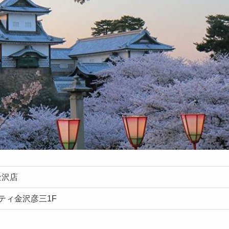
金沢店
ルティ金沢彦三1F