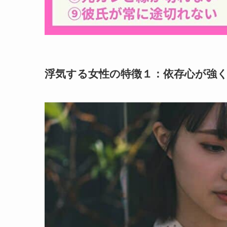
浮気する女性の特徴１：依存心が強