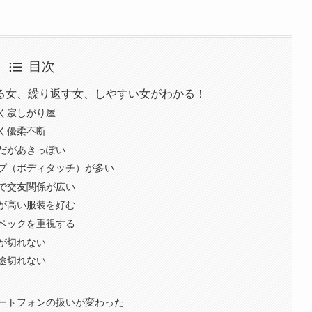
目次
る女、繰り返す女、しやすい女がわかる！
く寂しがり屋
く優柔不断
だがあきっぽい
プ（ボディタッチ）が多い
で交友関係が広い
が高い服装を好む
ペックを重視する
が切れない
途切れない
ートフォンの扱いが変わった