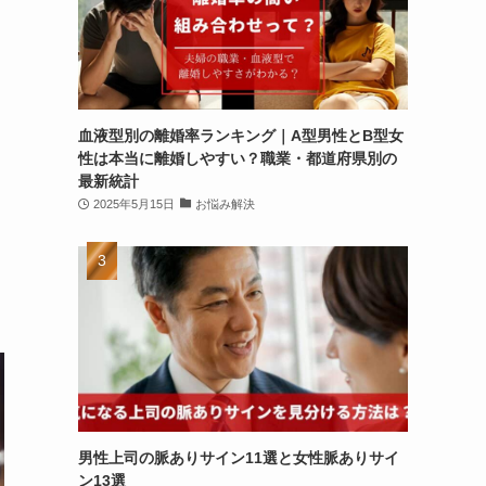
血液型別の離婚率ランキング｜A型男性とB型女
性は本当に離婚しやすい？職業・都道府県別の
最新統計
2025年5月15日
お悩み解決
男性上司の脈ありサイン11選と女性脈ありサイ
ン13選