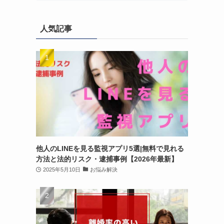
人気記事
他人のLINEを見る監視アプリ5選|無料で見れる
方法と法的リスク・逮捕事例【2026年最新】
2025年5月10日
お悩み解決