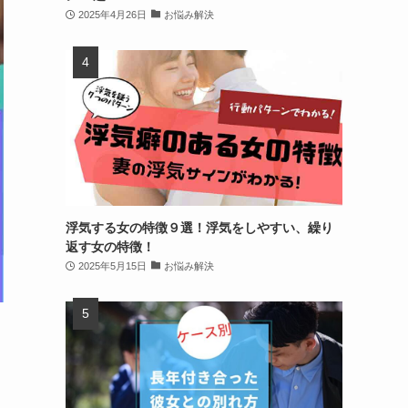
2025年4月26日
お悩み解決
浮気する女の特徴９選！浮気をしやすい、繰り
返す女の特徴！
2025年5月15日
お悩み解決