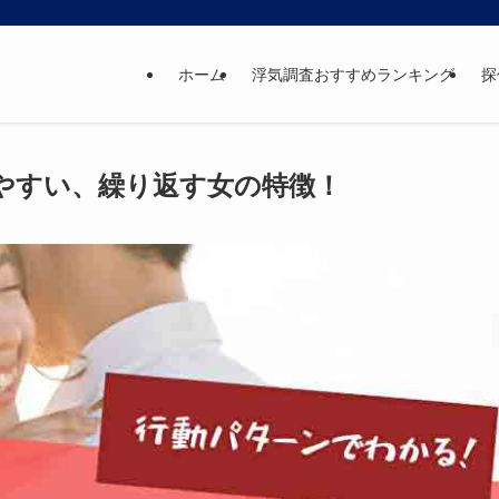
ホーム
浮気調査おすすめランキング
探
やすい、繰り返す女の特徴！