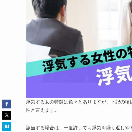
浮気する女の特徴は色々とありますが、下記の項
性と言えます。
該当する場合は、一度許しても浮気を繰り返しや