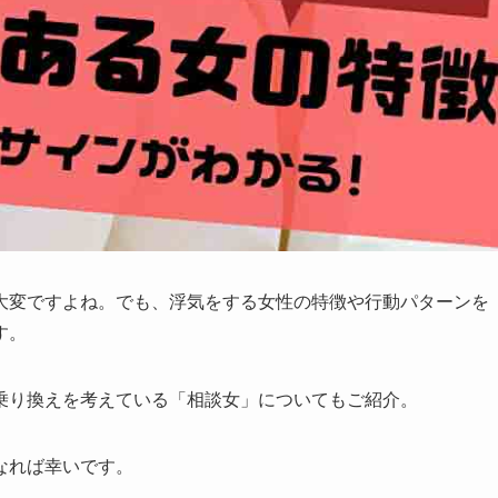
大変ですよね。でも、浮気をする女性の特徴や行動パターンを
す。
乗り換えを考えている「相談女」についてもご紹介。
なれば幸いです。