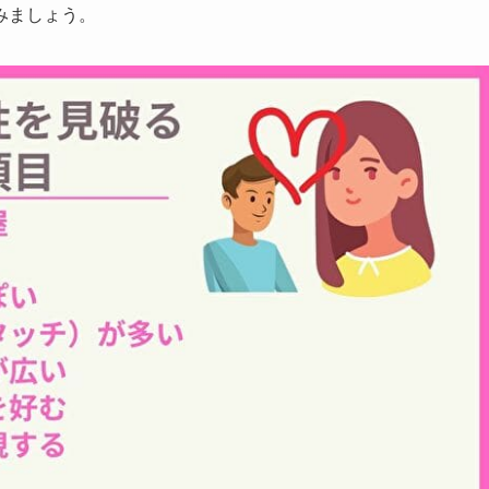
みましょう。