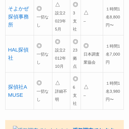
△
◎
そよかぜ
◎
１時間1
△
設立2
3
探偵事務
一切な
名8,800
023年
支
–
所
し
円〜
5月
社
◎
◎
◎
◎
１時間1
HAL探偵
設立2
23
一切な
日本調査
名7,000
社
012年
拠
し
業協会
円
10月
点
◎
◎
△
１時間1
探偵社A
△
6
一切な
詳細不
名3,980
MUSE
支
–
し
明
円〜
社