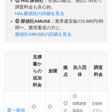
⑤ HAL探偵社：
全国23拠点、後払い対応で
調査料金も良心的。
HAL探偵社の詳細を見る
⑥ 探偵社AMUSE：
業界最安級の3,980円/時
間〜。費用重視の方に。
探偵社AMUSEの詳細を見る
見積
書か
拠
加入団
調査
らの
創業
点
体
料金
追加
料金
◎
◎
国際調査
定額制
◎
◎
原一探偵
17
協議会
プラン