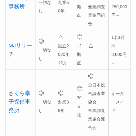
一切な
創業5
事務所
拠
全国調査
250,000
し
0年
点
業協同組
円～
合
△
◎
1名1時
◎
MJリサー
△
設立2
12
間
一切な
チ
020年
拠
–
8,800円
し
12月
点
～
◎
全日本総
◎
さくら幸
◎
◎
合調査業
オーダ
30
子探偵事
一切な
創業3
協会
ーメイ
支
務所
し
8年
全国調査
ド
社
業協会連
合会