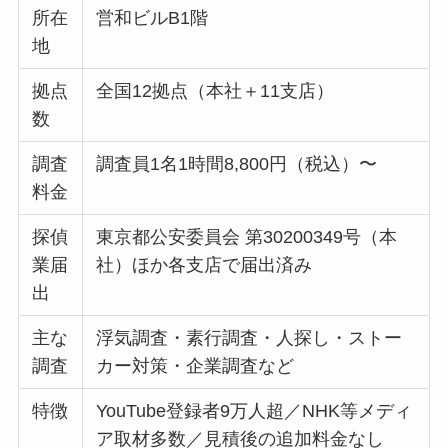
所在
営和ビルB1階
地
拠点
全国12拠点（本社＋11支店）
数
調査
調査員1名1時間8,800円（税込）〜
料金
探偵
東京都公安委員会 第30200349号（本
業届
社）ほか各支店で届出済み
出
主な
浮気調査・素行調査・人探し・ストー
調査
カー対策・企業調査など
特徴
YouTube登録者9万人超／NHK等メディ
ア取材多数／見積後の追加料金なし