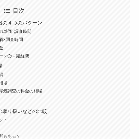
目次
出の４つのパターン
の単価×調査時間
価×調査時間
金
ーン②＋諸経費
場
場
相場
浮気調査の料金の相場
の取り扱いなどの比較
ット
所もある？