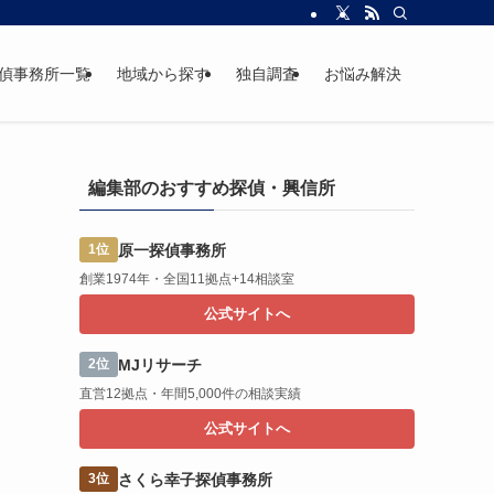
偵事務所一覧
地域から探す
独自調査
お悩み解決
編集部のおすすめ探偵・興信所
原一探偵事務所
1位
創業1974年・全国11拠点+14相談室
公式サイトへ
MJリサーチ
2位
直営12拠点・年間5,000件の相談実績
公式サイトへ
さくら幸子探偵事務所
3位