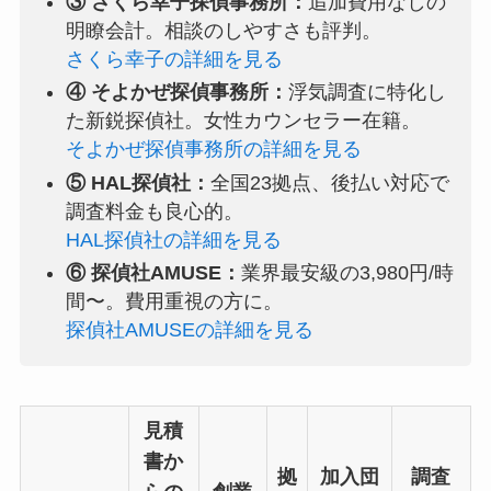
③ さくら幸子探偵事務所：
追加費用なしの
明瞭会計。相談のしやすさも評判。
さくら幸子の詳細を見る
④ そよかぜ探偵事務所：
浮気調査に特化し
た新鋭探偵社。女性カウンセラー在籍。
そよかぜ探偵事務所の詳細を見る
⑤ HAL探偵社：
全国23拠点、後払い対応で
調査料金も良心的。
HAL探偵社の詳細を見る
⑥ 探偵社AMUSE：
業界最安級の3,980円/時
間〜。費用重視の方に。
探偵社AMUSEの詳細を見る
見積
書か
拠
加入団
調査