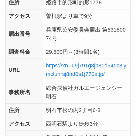
住所
姫路市的形町的形1778
アクセス
曽根駅より車で9分
兵庫県公安委員会届出 第631800
届出番号
74号
調査料金
29,800円～(3時間1名)
https://xn--u9j791g8jb81d54qc8iy
URL
mclunrsj8nd0s1j770a.jp/
総合探偵社ガルエージェンシー
事務所名
明石
住所
明石市松の内2丁目6-3
アクセス
西明石駅より徒歩3分