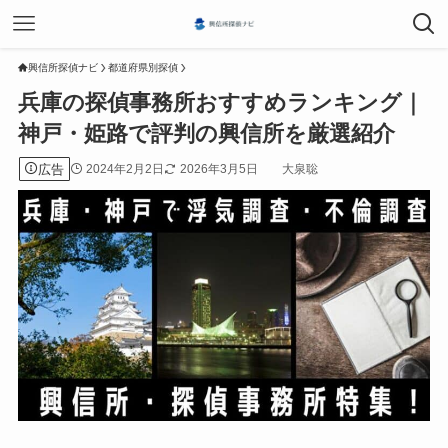
興信所探偵ナビ
都道府県別探偵
兵庫の探偵事務所おすすめランキング｜
神戸・姫路で評判の興信所を厳選紹介
広告
2024年2月2日
2026年3月5日
大泉聡