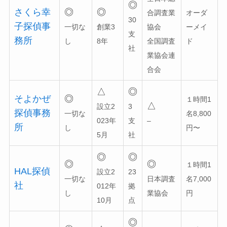
◎
さくら幸
◎
◎
合調査業
オーダ
30
子探偵事
一切な
創業3
協会
ーメイ
支
務所
し
8年
全国調査
ド
社
業協会連
合会
△
◎
そよかぜ
◎
１時間1
△
設立2
3
探偵事務
一切な
名8,800
023年
支
–
所
し
円〜
5月
社
◎
◎
◎
◎
１時間1
HAL探偵
設立2
23
一切な
日本調査
名7,000
社
012年
拠
し
業協会
円
10月
点
◎