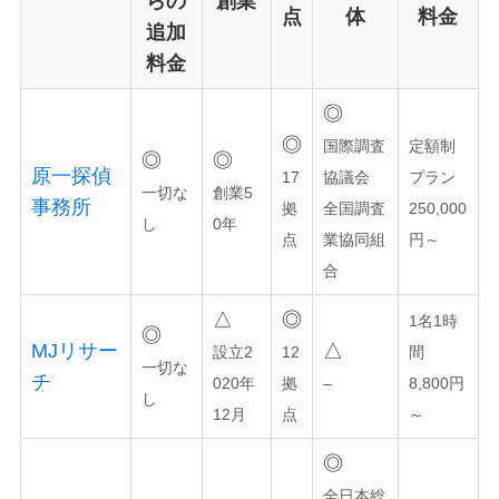
らの
創業
点
体
料金
追加
料金
◎
◎
国際調査
定額制
◎
◎
原一探偵
17
協議会
プラン
一切な
創業5
事務所
拠
全国調査
250,000
し
0年
点
業協同組
円～
合
△
◎
1名1時
◎
MJリサー
△
設立2
12
間
一切な
チ
020年
拠
–
8,800円
し
12月
点
～
◎
全日本総