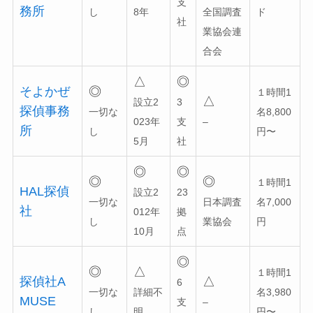
支
務所
し
8年
全国調査
ド
社
業協会連
合会
△
◎
そよかぜ
◎
１時間1
△
設立2
3
探偵事務
一切な
名8,800
023年
支
–
所
し
円〜
5月
社
◎
◎
◎
◎
１時間1
HAL探偵
設立2
23
一切な
日本調査
名7,000
社
012年
拠
し
業協会
円
10月
点
◎
◎
△
１時間1
探偵社A
△
6
一切な
詳細不
名3,980
MUSE
支
–
し
明
円〜