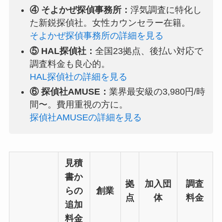
④ そよかぜ探偵事務所：
浮気調査に特化し
た新鋭探偵社。女性カウンセラー在籍。
そよかぜ探偵事務所の詳細を見る
⑤ HAL探偵社：
全国23拠点、後払い対応で
調査料金も良心的。
HAL探偵社の詳細を見る
⑥ 探偵社AMUSE：
業界最安級の3,980円/時
間〜。費用重視の方に。
探偵社AMUSEの詳細を見る
見積
書か
拠
加入団
調査
らの
創業
点
体
料金
追加
料金