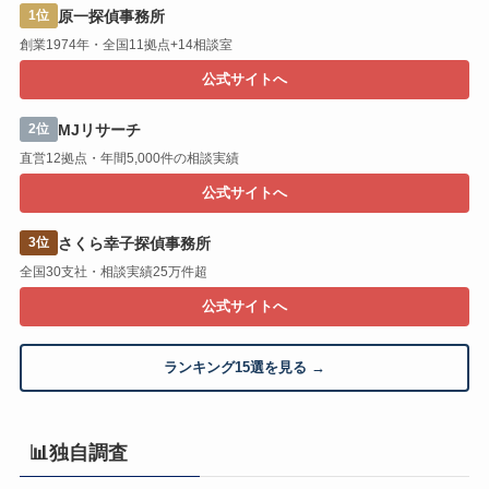
原一探偵事務所
1位
創業1974年・全国11拠点+14相談室
公式サイトへ
MJリサーチ
2位
直営12拠点・年間5,000件の相談実績
公式サイトへ
さくら幸子探偵事務所
3位
全国30支社・相談実績25万件超
公式サイトへ
ランキング15選を見る →
📊独自調査