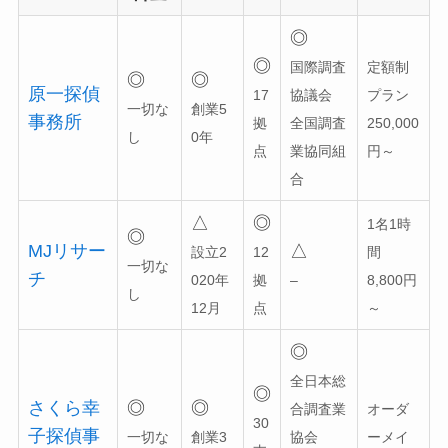
◎
◎
国際調査
定額制
◎
◎
原一探偵
17
協議会
プラン
一切な
創業5
事務所
拠
全国調査
250,000
し
0年
点
業協同組
円～
合
△
◎
1名1時
◎
MJリサー
△
設立2
12
間
一切な
チ
020年
拠
–
8,800円
し
12月
点
～
◎
全日本総
◎
さくら幸
◎
◎
合調査業
オーダ
30
子探偵事
一切な
創業3
協会
ーメイ