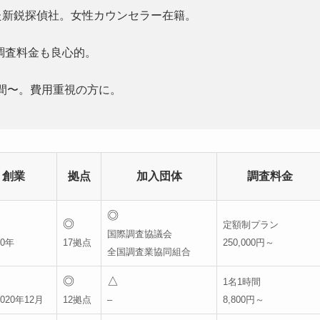
た新鋭探偵社。女性カウンセラー在籍。
調査料金も良心的。
/時間〜。費用重視の方に。
創業
拠点
加入団体
調査料金
◎
◎
定額制プラン
国際調査協議会
0年
17拠点
250,000円～
全国調査業協同組合
◎
△
1名1時間
020年12月
12拠点
–
8,800円～