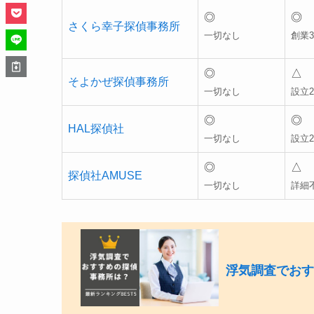
◎
◎
さくら幸子探偵事務所
一切なし
創業3
◎
△
そよかぜ探偵事務所
一切なし
設立2
◎
◎
HAL探偵社
一切なし
設立2
◎
△
探偵社AMUSE
一切なし
詳細
浮気調査でおす