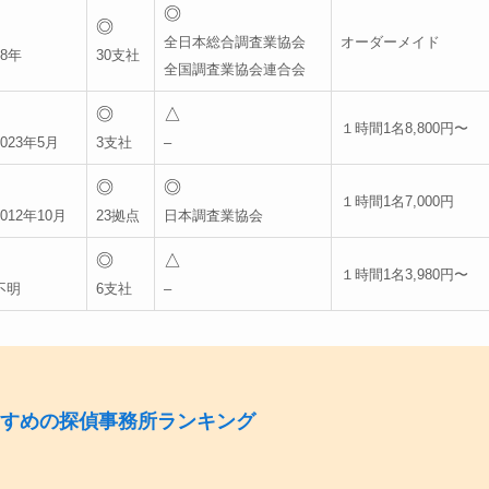
◎
◎
全日本総合調査業協会
オーダーメイド
8年
30支社
全国調査業協会連合会
◎
△
１時間1名8,800円〜
023年5月
3支社
–
◎
◎
１時間1名7,000円
012年10月
23拠点
日本調査業協会
◎
△
１時間1名3,980円〜
不明
6支社
–
すめの探偵事務所ランキング