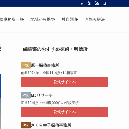
偵事務所一覧
地域から探す
独自調査
お悩み解決
厳
編集部のおすすめ探偵・興信所
原一探偵事務所
1位
創業1974年・全国11拠点+14相談室
公式サイトへ
MJリサーチ
2位
直営12拠点・年間5,000件の相談実績
公式サイトへ
さくら幸子探偵事務所
3位