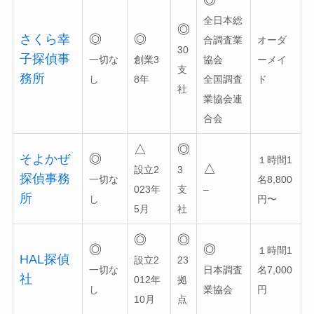
全日本総
◎
さくら幸
◎
◎
合調査業
オーダ
30
子探偵事
一切な
創業3
協会
ーメイ
支
務所
し
8年
全国調査
ド
社
業協会連
合会
△
◎
そよかぜ
◎
１時間1
△
設立2
3
探偵事務
一切な
名8,800
023年
支
–
所
し
円〜
5月
社
◎
◎
◎
◎
１時間1
HAL探偵
設立2
23
一切な
日本調査
名7,000
社
012年
拠
し
業協会
円
10月
点