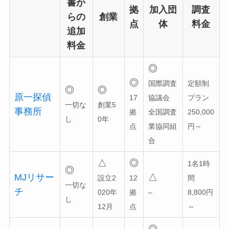
書か
拠
加入団
調査
らの
創業
点
体
料金
追加
料金
◎
◎
国際調査
定額制
◎
◎
原一探偵
17
協議会
プラン
一切な
創業5
事務所
拠
全国調査
250,000
し
0年
点
業協同組
円～
合
△
◎
1名1時
◎
MJリサー
△
設立2
12
間
一切な
チ
020年
拠
–
8,800円
し
12月
点
～
◎