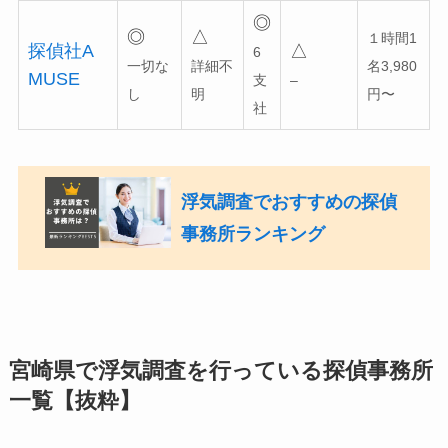
◎
◎
△
１時間1
探偵社A
△
6
一切な
詳細不
名3,980
MUSE
支
–
し
明
円〜
社
浮気調査でおすすめの探偵
事務所ランキング
宮崎県で浮気調査を行っている探偵事務所
一覧【抜粋】