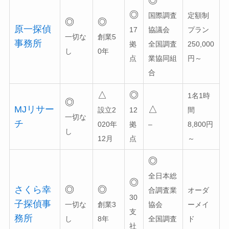
◎
◎
国際調査
定額制
◎
◎
原一探偵
17
協議会
プラン
一切な
創業5
事務所
拠
全国調査
250,000
し
0年
点
業協同組
円～
合
△
◎
1名1時
◎
MJリサー
△
設立2
12
間
一切な
チ
020年
拠
–
8,800円
し
12月
点
～
◎
全日本総
◎
さくら幸
◎
◎
合調査業
オーダ
30
子探偵事
一切な
創業3
協会
ーメイ
支
務所
し
8年
全国調査
ド
社