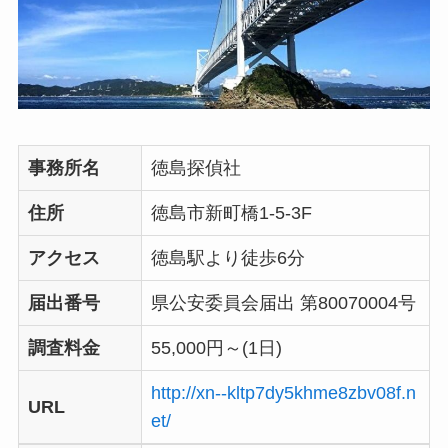
事務所名
徳島探偵社
住所
徳島市新町橋1-5-3F
アクセス
徳島駅より徒歩6分
届出番号
県公安委員会届出 第80070004号
調査料金
55,000円～(1日)
http://xn--kltp7dy5khme8zbv08f.n
URL
et/