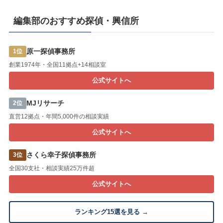
編集部のおすすめ探偵・興信所
原一探偵事務所
1位
創業1974年・全国11拠点+14相談室
公式サイトへ
MJリサーチ
2位
直営12拠点・年間5,000件の相談実績
公式サイトへ
さくら幸子探偵事務所
3位
全国30支社・相談実績25万件超
公式サイトへ
ランキング15選を見る →