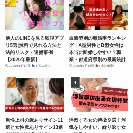
他人のLINEを見る監視アプ
血液型別の離婚率ランキン
リ5選|無料で見れる方法と
グ｜A型男性とB型女性は
法的リスク・逮捕事例
本当に離婚しやすい？職
【2026年最新】
業・都道府県別の最新統計
2025年5月10日
お悩み解決
2025年5月15日
お悩み解決
男性上司の脈ありサイン11
浮気する女の特徴９選！浮
選と女性脈ありサイン13選
気をしやすい、繰り返す女