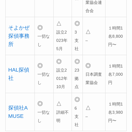
業協会連
合会
△
◎
そよかぜ
◎
１時間1
△
設立2
3
探偵事務
一切な
名8,800
023年
支
–
所
し
円〜
5月
社
◎
◎
◎
◎
１時間1
HAL探偵
設立2
23
一切な
日本調査
名7,000
社
012年
拠
し
業協会
円
10月
点
◎
◎
△
１時間1
探偵社A
△
6
一切な
詳細不
名3,980
MUSE
支
–
し
明
円〜
社